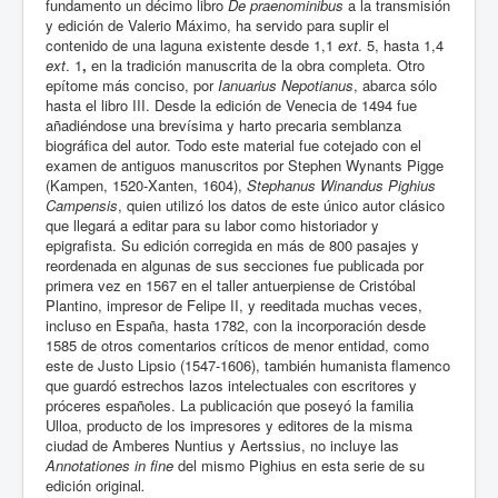
fundamento un décimo libro
De praenominibus
a la transmisión
y edición de Valerio Máximo, ha servido para suplir el
contenido de una laguna existente desde 1,1
ext
. 5, hasta 1,4
ext
. 1
,
en la tradición manuscrita de la obra completa. Otro
epítome más conciso, por
Ianuarius Nepotianus
, abarca sólo
hasta el libro III. Desde la edición de Venecia de 1494 fue
añadiéndose una brevísima y harto precaria semblanza
biográfica del autor. Todo este material fue cotejado con el
examen de antiguos manuscritos por Stephen Wynants Pigge
(Kampen, 1520-Xanten, 1604),
Stephanus Winandus Pighius
Campensis
, quien utilizó los datos de este único autor clásico
que llegará a editar para su labor como historiador y
epigrafista. Su edición corregida en más de 800 pasajes y
reordenada en algunas de sus secciones fue publicada por
primera vez en 1567 en el taller antuerpiense de Cristóbal
Plantino, impresor de Felipe II, y reeditada muchas veces,
incluso en España, hasta 1782, con la incorporación desde
1585 de otros comentarios críticos de menor entidad, como
este de Justo Lipsio (1547-1606), también humanista flamenco
que guardó estrechos lazos intelectuales con escritores y
próceres españoles. La publicación que poseyó la familia
Ulloa, producto de los impresores y editores de la misma
ciudad de Amberes Nuntius y Aertssius, no incluye las
Annotationes in fine
del mismo Pighius en esta serie de su
edición original
.