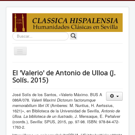
Buscar...
Cambiar
navegación
Inicio
El 'Valerio' de Antonio de Ulloa (J.
Proyectos
Solís. 2015)
Estudios
José Solís de los Santos, «Valerio Máximo. BUS A
Equipo
086A/078.
Valerii Maximi Dictorum factorumque
memorabilium libri IX
(Amberes: M. Nuntius, H. Aertssius,
Debates
1621)», en Biblioteca de la Universidad de Sevilla,
Antonio de
Ulloa. La biblioteca de un ilustrado
, J. Mensaque, E. Peñalver
Docencia
(coords.), Sevilla: SPUS, 2015, pp. 97-98. ISBN: 978-84-472-
1763-2.
Enlaces