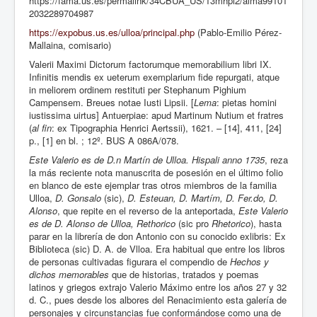
https://fama.us.es/permalink/34CBUA_US/13mhpi2/alma99101
2032289704987
Está aquí:
Inicio
Estudios
Bula de Agregación de la Archicofradía gaditana de La
https://expobus.us.es/ulloa/principal.php
(Pablo-Emilio Pérez-
Palma (M. González. 2026)
Mallaina, comisario)
Valerii Maximi Dictorum factorumque memorabilium libri IX.
Infinitis mendis ex ueterum exemplarium fide repurgati, atque
in meliorem ordinem restituti per Stephanum Pighium
Campensem. Breues notae Iusti Lipsii. [
Lema
: pietas homini
iustissima uirtus] Antuerpiae: apud Martinum Nutium et fratres
(
al fin
: ex Tipographia Henrici Aertssii), 1621. – [14], 411, [24]
p., [1] en bl. ; 12º. BUS A 086A/078.
Este Valerio es de D.n Martín de Ulloa. Hispali anno 1735
, reza
la más reciente nota manuscrita de posesión en el último folio
en blanco de este ejemplar tras otros miembros de la familia
Ulloa,
D. Gonsalo
(sic),
D. Esteuan, D. Martím, D. Fer.do, D.
Alonso
, que repite en el reverso de la anteportada,
Este Valerio
es de D. Alonso de Ulloa, Rethorico
(sic pro
Rhetorico
), hasta
parar en la librería de don Antonio con su conocido exlibris: Ex
Biblioteca (sic) D. A. de Vlloa. Era habitual que entre los libros
de personas cultivadas figurara el compendio de
Hechos y
dichos memorables
que de historias, tratados y poemas
latinos y griegos extrajo Valerio Máximo entre los años 27 y 32
d. C., pues desde los albores del Renacimiento esta galería de
personajes y circunstancias fue conformándose como una de