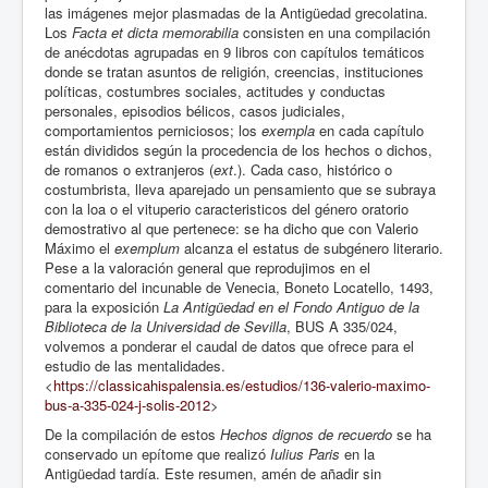
las imágenes mejor plasmadas de la Antigüedad grecolatina.
Los
Facta et dicta memorabilia
consisten en una compilación
de anécdotas agrupadas en 9 libros con capítulos temáticos
donde se tratan asuntos de religión, creencias, instituciones
políticas, costumbres sociales, actitudes y conductas
personales, episodios bélicos, casos judiciales,
comportamientos perniciosos; los
exempla
en cada capítulo
están divididos según la procedencia de los hechos o dichos,
de romanos o extranjeros (
ext
.). Cada caso, histórico o
costumbrista, lleva aparejado un pensamiento que se subraya
con la loa o el vituperio caracteristicos del género oratorio
demostrativo al que pertenece: se ha dicho que con Valerio
Máximo el
exemplum
alcanza el estatus de subgénero literario.
Pese a la valoración general que reprodujimos en el
comentario del incunable de Venecia, Boneto Locatello, 1493,
para la exposición
La Antigüedad en el Fondo Antiguo de la
Biblioteca de la Universidad de Sevilla
, BUS A 335/024,
volvemos a ponderar el caudal de datos que ofrece para el
estudio de las mentalidades.
<
https://classicahispalensia.es/estudios/136-valerio-maximo-
bus-a-335-024-j-solis-2012
>
De la compilación de estos
Hechos dignos de recuerdo
se ha
conservado un epítome que realizó
Iulius Paris
en la
Antigüedad tardía. Este resumen, amén de añadir sin