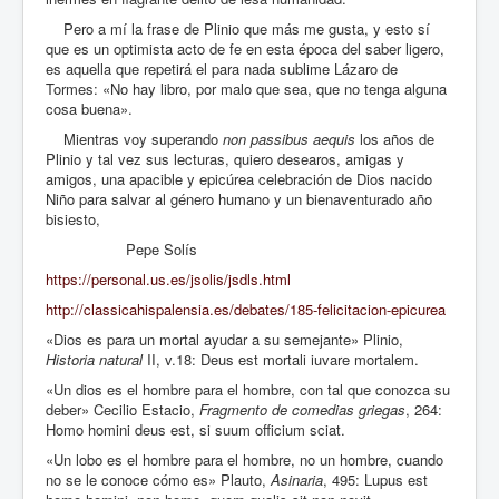
Pero a mí la frase de Plinio que más me gusta, y esto sí
que es un optimista acto de fe en esta época del saber ligero,
es aquella que repetirá el para nada sublime Lázaro de
Tormes: «No hay libro, por malo que sea, que no tenga alguna
cosa buena».
Mientras voy superando
non passibus aequis
los años de
Plinio y tal vez sus lecturas, quiero desearos, amigas y
amigos, una apacible y epicúrea celebración de Dios nacido
Niño para salvar al género humano y un bienaventurado año
bisiesto,
Pepe Solís
https://personal.us.es/jsolis/jsdls.html
http://classicahispalensia.es/debates/185-felicitacion-epicurea
«Dios es para un mortal ayudar a su semejante» Plinio,
Historia natural
II, v.18: Deus est mortali iuvare mortalem.
«Un dios es el hombre para el hombre, con tal que conozca su
deber» Cecilio Estacio,
Fragmento de comedias griegas
, 264:
Homo homini deus est, si suum officium sciat.
«Un lobo es el hombre para el hombre, no un hombre, cuando
no se le conoce cómo es» Plauto,
Asinaria
, 495: Lupus est