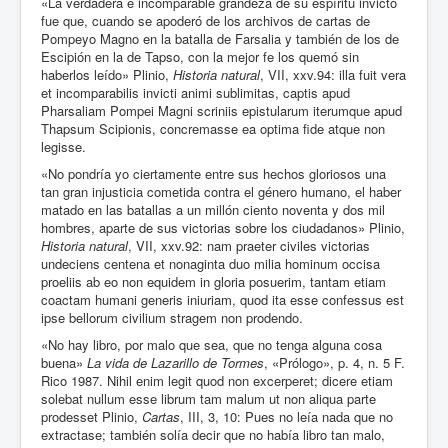
«La verdadera e incomparable grandeza de su espíritu invicto
fue que, cuando se apoderó de los archivos de cartas de
Pompeyo Magno en la batalla de Farsalia y también de los de
Escipión en la de Tapso, con la mejor fe los quemó sin
haberlos leído» Plinio,
Historia natural
, VII, xxv.94: illa fuit vera
et incomparabilis invicti animi sublimitas, captis apud
Pharsaliam Pompei Magni scriniis epistularum iterumque apud
Thapsum Scipionis, concremasse ea optima fide atque non
legisse.
«No pondría yo ciertamente entre sus hechos gloriosos una
tan gran injusticia cometida contra el género humano, el haber
matado en las batallas a un millón ciento noventa y dos mil
hombres, aparte de sus victorias sobre los ciudadanos» Plinio,
Historia natural
, VII, xxv.92: nam praeter civiles victorias
undeciens centena et nonaginta duo milia hominum occisa
proeliis ab eo non equidem in gloria posuerim, tantam etiam
coactam humani generis iniuriam, quod ita esse confessus est
ipse bellorum civilium stragem non prodendo.
«No hay libro, por malo que sea, que no tenga alguna cosa
buena»
La vida de Lazarillo
de
Tormes
, «Prólogo», p. 4, n. 5 F.
Rico 1987. Nihil enim legit quod non excerperet; dicere etiam
solebat nullum esse librum tam malum ut non aliqua parte
prodesset Plinio,
Cartas
, III, 3, 10: Pues no leía nada que no
extractase; también solía decir que no había libro tan malo,