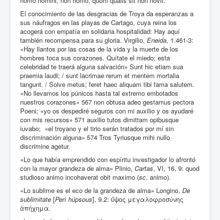
homo homini, non homo, quom qualis sit non novit.
El conocimiento de las desgracias de Troya da esperanzas a
sus náufragos en las playas de Cartago, cuya reina los
acogerá con empatía en solidaria hospitalidad: Hay aquí
también recompensa para su gloria. Virgilio,
Eneida
, 1.461-3:
«Hay llantos por las cosas de la vida y la muerte de los
hombres toca sus corazones. Quítate el miedo; esta
celebridad te traerá alguna salvación» Sunt hic etiam sua
praemia laudi; / sunt lacrimae rerum et mentem mortalia
tangunt. / Solve metus; feret haec aliquam tibi fama salutem.
«No llevamos los púnicos hasta tal extremo embotados
nuestros corazones» 567 non obtusa adeo gestamus pectora
Poeni; «yo os despediré seguros con mi auxilio y os ayudaré
con mis recursos» 571 auxilio tutos dimittam opibusque
iuvabo; «el troyano y el tirio serán tratados por mí sin
discriminación alguna» 574 Tros Tyriusque mihi nullo
discrimine agetur.
«Lo que había emprendido con espíritu investigador lo afrontó
con la mayor grandeza de alma» Plinio,
Cartas
, VI, 16, 9: quod
studioso animo incohaverat obit maximo (
sc
. animo).
«Lo sublime es el eco de la grandeza de alma» Longino,
De
sublimitate
[
Perì húpsous
], 9.2: ὕψος μεγαλοφροσύνης
ἀπήχημα.