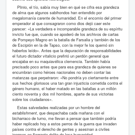
Plinio, el tío, sabía muy bien en qué se cifra esa grandeza
de alma que algunos sabihondos han entendido por
megalomanía carente de humanidad. En el encomio del primer
emperador al que consagraron como dios dejó caer este
parecer: «La verdadera e incomparable grandeza de su espíritu
invicto fue que, cuando se apoderó de los archivos de cartas
de Pompeyo Magno en la batalla de Farsalia y también de los
de Escipión en la de Tapso, con la mejor fe los quemó sin
haberlos leído». Antes que la depuración de responsabilidades
el futuro dictador vitalicio prefirió un perdón general que
encajaba en su maquiavélica clemencia. También había
precisado poco antes que para esa grandeza de quienes se
encumbran como héroes nacionales no deben contar las
matanzas que perpetraron: «No pondría yo ciertamente entre
sus hechos gloriosos una tan gran injusticia cometida contra el
género humano, el haber matado en las batallas a un millón
ciento noventa y dos mil hombres, aparte de sus victorias
sobre los ciudadanos».
Estas salvedades realizadas por un hombre del
establishment
, que despachaba cada mañana con el
bicharraco de turno, me llevan a pensar que también podría
haber replicado hoy a estos perros de la guerra que invaden
países contra el derecho de gentes y asesinan a civiles
inermes en flagrante delito de lesa humanidad.