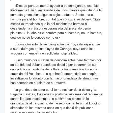
Está aquí:
Inicio
Debates
Felicitación epicúrea
«Dios es para un mortal ayudar a su semejante», escribió
literalmente Plinio, en la estela de unos ideales que difundía la
comedia grecolatina algunos siglos antes: «Un dios es el
hombre para el hombre, con tal que conozca su deber». Citas
menos extrapoladas que la del tenebrismo barroco al
desatender la cláusula esperanzada del preterido verso
plautino: «Un lobo es el hombre para el hombre, no un hombre,
cuando no se le conoce cómo es».
El conocimiento de las desgracias de Troya da esperanzas
a sus náufragos en las playas de Cartago, cuya reina los
acogerá con empatía en solidaria hospitalidad.
Plinio murió por su afán de conocimientos pero también por
su sentido del deber cuando se decidió por socorrer, en su
calidad de comandante de la flota, a los damnificados en la
erupción del Vesubio: «Lo que había emprendido con espíritu
investigador lo afrontó con la mayor grandeza de alma», nos
han contado en el relato de su muerte.
La grandeza de alma es el tema nuclear de la épica y la
tragedia clásicas, los géneros poéticos sublimes del recurrente
canon literario occidental: «Lo sublime es el eco de la
grandeza de alma», así lo define retóricamente un tal Longino,
alrededor de los mismos años en que debió de publicar su
sobrino esa epístola necrológica.