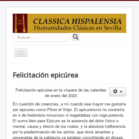
Buscar...
Cambiar
navegación
Inicio
Felicitación epicúrea
Proyectos
Estudios
Felicitación epicúrea en la víspera de las calendas
de enero del 2023
Equipo
En cuestión de creencias, a mí cuando sea mayor me gustaría
ser epicúreo como Plinio el Viejo. El epicureísmo no consistía
Debates
en ir de hedonista minucioso ni tragaldabas con toga pretexta.
El sumo bien para Epicuro es la ausencia del dolor físico o
Docencia
mental, causa y efecto de los males, y la absoluta indiferencia
Enlaces
por la predestinación de los astros, que otros amantes y
proxenetas de la sabiduría ya estaban convirtiendo en dioses.