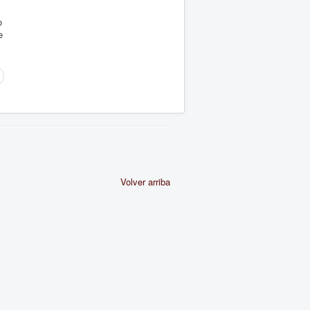
o
e
Volver arriba