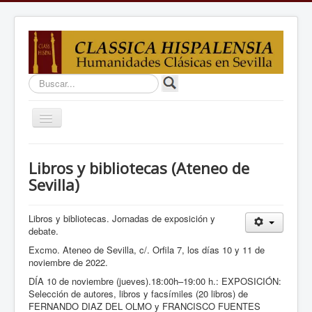
Buscar...
Cambiar
navegación
Inicio
Libros y bibliotecas (Ateneo de
Proyectos
Sevilla)
Estudios
Libros y bibliotecas. Jornadas de exposición y
Equipo
debate.
Debates
Excmo. Ateneo de Sevilla, c/. Orfila 7, los días 10 y 11 de
noviembre de 2022.
Docencia
DÍA 10 de noviembre (jueves).18:00h–19:00 h.: EXPOSICIÓN:
Selección de autores, libros y facsímiles (20 libros) de
Enlaces
FERNANDO DIAZ DEL OLMO y FRANCISCO FUENTES