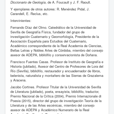
Diccionario de Geología
, de A. Foucault y J. F. Raoult.
Y ejemplares de otros autores: R. Menéndez Pidal, J.
Carandell, E. Reclus, etc.
Intervinientes:
Fernando Díaz del Olmo. Catedrático de la Universidad de
Sevilla de Geografía Física, fundador del grupo de
investigación Cuaternario y Geomorfología, Presidente de la
Asociación Española para Estudios del Cuaternario,
Académico correspondiente de la Real Academia de Ciencias,
Bellas Letras y Nobles Artes de Córdoba, miembro del consejo
asesor de ADEPA, bibliófilo y conservacionista de Doñana.
Francisco Fuentes Casas. Profesor de Instituto de Geografía e
Historia (jubilado), Asesor del Centro de Profesores de Lora del
Río (Sevilla), bibliófilo, restaurador y encuadernador de libros,
belenista, naturalista y montañero de las Sierras de Grazalema
y Aracena.
Jacobo Cortines. Profesor Titular de la Universidad de Sevilla
de Literatura (jubilado), poeta, ensayista, bibliófilo, traductor,
Premio Nacional de la Crítica (2004), Premio Internazionale di
Poesia (2015), director del grupo de investigación Teoría de la
Literatura y de las Artes escénicas, miembro del consejo
asesor de ADEPA y Académico Numerario de la Real