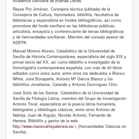
Academia Sevillana de Buenas Letras.
Reyes Pro Jiménez. Consejera técnica (jubilada) de la
Consejería de Cultura, historiadora, bibliófila, facultativa de
bibliotecas y especialista en fondos bibliográficos, así como
promotora del fondo sevillano en las bibliotecas públicas,
articulista, ensayista y conferenciante de temas bibliográficos
y de hermandades sevillanas. Miembro del consejo asesor de
ADEPA.
Manuel Moreno Alonso. Catedrático de la Universidad de
Sevilla de Historia Contemporánea, especialista del siglo XIX y
primer tercio del XX, así como bibliófilo e investigador de la
historiografía contemporánea española, con más de 40 libros
editados como único autor, entre otros los dedicados a Blanco
White, José Bonaparte, Antonio Mª García Blanco y los
bibliófilos Jovellanos, Carande y Antonio Domínguez Ortiz.
José Solís de los Santos. Catedrático de la Universidad de
Sevilla de Filología Latina, miembro del Grupo de Investigación
Antonio Tovar, especialista en la poesía latina humanista,
bibliógrafos y bibliólogos clásicos, entre otros Antonio de
Nebrija, Juan de Arguijo, Nicolás Antonio, Fernando de
Herrera. Bibliófilo y gestor de la web
http://www.classicahispalensia.es/>
(Humanidades Clásicas en
Sevilla).