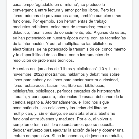
pasatiempo “agradable en sí mismo”, se produce la
convergencia entre lectura y amor por los libros. Pero los
libros, además de provocarnos amor, también cumplen otras
funciones. Por ejemplo, son herramientas de trabajo;
productos artísticos; colectores de recuerdos; recurso
didáctico; trasmisores de conocimiento; etc. Algunas de éstas,
se han potenciado en nuestra época digital con las tecnologías
de la información. Y así, al multiplicarse las bibliotecas
electrónicas, se ha potenciado la transmisión del conocimiento
y la disponibilidad de los libros como instrumentos de
resolución de problemas técnicos.
En estas dos jornadas de “Libros y bibliotecas” (10 y 11 de
noviembre, 2022) mostramos, hablamos y debatimos sobre
libros para saber y de libros para saciar nuestra curiosidad,
libros restaurados, facsímiles, librerías, bibliotecas,
bibliógrafos, bibliólogos, períodos cargados de historiografía
literaria, y por supuesto, referencias librescas del canon de la
ciencia española. Afortunadamente, el libro nos sigue
acompañando. Las ediciones y las ferias del libro se
multiplican, y, sin embargo, se constata el analfabetismo
funcional entre jóvenes y maduros. Por ello, al volver al
sempiterno tema del libro recordaremos que se necesita
dedicar esfuerzo para ejecutar la acción de leer y obtener una
lectura comprensiva. Si no lo hacemos, de joven o de adulto,