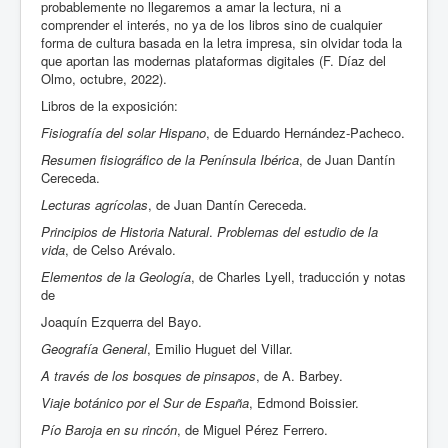
probablemente no llegaremos a amar la lectura, ni a
comprender el interés, no ya de los libros sino de cualquier
forma de cultura basada en la letra impresa, sin olvidar toda la
que aportan las modernas plataformas digitales (F. Díaz del
Olmo, octubre, 2022).
Libros de la exposición:
Fisiografía del solar Hispano
, de Eduardo Hernández-Pacheco.
Resumen fisiográfico de la Península Ibérica
, de Juan Dantín
Cereceda.
Lecturas agrícolas
, de Juan Dantín Cereceda.
Principios de Historia Natural
.
Problemas
del
estudio de la
vida
, de Celso Arévalo.
Elementos de la Geología
, de Charles Lyell, traducción y notas
de
Joaquín Ezquerra del Bayo.
Geografía General
, Emilio Huguet del Villar.
A través de los bosques de pinsapos
, de A. Barbey.
Viaje botánico por el Sur de España
, Edmond Boissier.
Pío Baroja en su rincón
, de Miguel Pérez Ferrero.