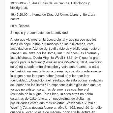
19:30-19:45 h. José Solís de los Santos. Bibliólogos y
bibliógrafos.
19:45-20:00 h. Fernando Díaz del Olmo. Libros y literatura
natural.
20 h. Debate.
Sinopsis y presentación de la actividad
Ahora que vivimos en la época digital y que parece que los
libros en papel están arrumbados en las bibliotecas, esta
actividad en el Ateneo de Sevilla (Libros y bibliotecas) quiere
romper una lanza por los libros, sus funciones, las librerías y
las bibliotecas. Decía Virginia Woolf (1882-1941) que “la gran
época para la lectura” (
Horas en una biblioteca
, 1904, reedición
de 2016) sucede entre dieciocho y veinticuatro años, la edad
del periodo universitario por excelencia, cuando puede emerger
la pugna entre leer para saber (estudiar) y leer por leer
(curiosidad). ¿Condiciona el resultado de esta pugna la relación
del lector con los libros? La experiencia de siglos dice que no;
ya que no existen garantías de amor sea cual fuere el
resultado de la pugna. Pues bien, si años atrás no había
garantías de éxito, ahora, en nuestro mundo digital, las
posibilidades están aún más abiertas. Volviendo a Virginia
Woolf (¿
Cómo debería leerse un libro
?, 1922, reed. 2012), sólo
cuando el joven, o éste de maduro, convierte la lectura en