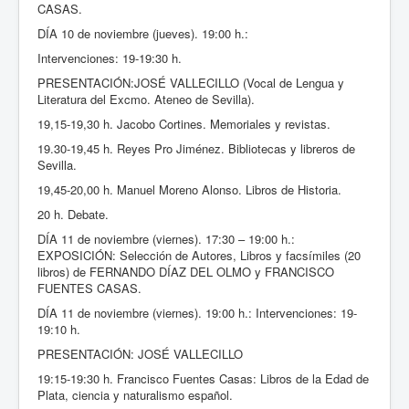
CASAS.
Está aquí:
Inicio
Docencia
DÍA 10 de noviembre (jueves). 19:00 h.:
Libros y bibliotecas (Ateneo de Sevilla)
Intervenciones: 19-19:30 h.
PRESENTACIÓN:JOSÉ VALLECILLO (Vocal de Lengua y
Literatura del Excmo. Ateneo de Sevilla).
19,15-19,30 h. Jacobo Cortines. Memoriales y revistas.
19.30-19,45 h. Reyes Pro Jiménez. Bibliotecas y libreros de
Sevilla.
19,45-20,00 h. Manuel Moreno Alonso. Libros de Historia.
20 h. Debate.
DÍA 11 de noviembre (viernes). 17:30 – 19:00 h.:
EXPOSICIÓN: Selección de Autores, Libros y facsímiles (20
libros) de FERNANDO DÍAZ DEL OLMO y FRANCISCO
FUENTES CASAS.
DÍA 11 de noviembre (viernes). 19:00 h.: Intervenciones: 19-
19:10 h.
PRESENTACIÓN: JOSÉ VALLECILLO
19:15-19:30 h. Francisco Fuentes Casas: Libros de la Edad de
Plata, ciencia y naturalismo español.