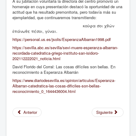
A su jubilación voluntaria la directora del centro promovió un
Está aquí:
Inicio
Docencia
homenaje en cuya presentación destacó la oportunidad de una
Esperanza Albarrán in memoriam
actitud que ha resultado premonitoria, pero todavía más su
ejemplaridad, que continuaremos transmitiendo:
κούφα σοι χθὼν
ἐπάνωθε πέσοι, γύναι.
https://personal.us.es/jsolis/EsperanzaAlbarran1998.pdf
https://sevilla.abc.es/sevilla/sevi-muere-esperanza-albarran-
recordada-catedratica-griego-instituto-san-isidoro-
202112222021_noticia.html
David Florido del Corral: Las cosas difíciles son bellas. En
reconocimiento a Esperanza Albarrán
https://www.diariodesevilla.es/opinion/articulos/Esperanza-
Albarran-catedratica-las-cosas-dificiles-son-bellas-
reconocimiento_0_1644436004.html
Anterior
Siguiente